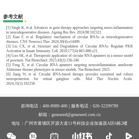
参考文献
[1] Singh K, et al. Advances in gene therapy approaches targeting neuro-inflammation
in neurodegenerative diseases. Ageing Res Rev. 2024;98:102321.
[2] Xiao F, et al. Regulatory mechanism of circular RNAs in neurodegenerative
diseases. CNS Neurosci Ther. 2024;30(4):e14499.
[3] Liu CX, et al. Structure and Degradation of Circular RNAs Regulate PKR
Activation in Innate Immunity. Cell. 2019;177(4):865-880.e21.
[4] Guo SK, et al. Therapeutic application of circular RNA aptamers in a mouse model
of psoriasis. Nat Biotechnol. 2025;43(2):236-246.
[5] Feng X, et al. Circular RNA aptamers targeting neuroinflammation ameliorate
Alzheimer disease phenotypes in mouse models. Nat Biotechnol. 2025.
[6] Jiang W, et al. Circular RNA-based therapy provides sustained and robust
neuroprotection for retinal ganglion cells. Mol Ther Nucleic Acids.
2024;35(3):102258.
|
咨询电话：
400-8989-400
服务电话：
020-32299789
邮箱：geneseed@geneseed.com.cn
地址：广州市黄埔区开源大道11号科技企业加速器A区6栋2楼