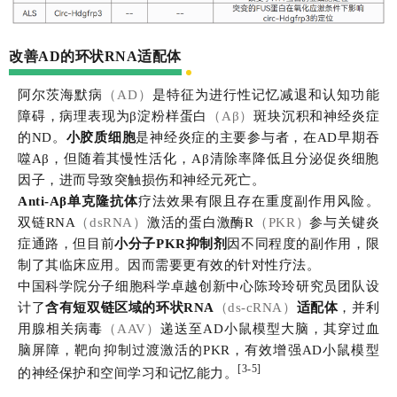
改善AD的环状RNA适配体
阿尔茨海默病
（AD）
是特征为进行性记忆减退和认知功能
障碍，病理表现为β淀粉样蛋白
（Aβ）
斑块沉积和神经炎症
的ND。
小胶质细胞
是神经炎症的主要参与者，在AD早期吞
噬Aβ，但随着其慢性活化，Aβ清除率降低且分泌促炎细胞
因子，进而导致突触损伤和神经元死亡。
Anti-Aβ单克隆抗体
疗法效果有限且存在重度副作用风险。
双链RNA
（dsRNA）
激活的蛋白激酶R
（PKR）
参与关键炎
症通路，但目前
小分子PKR抑制剂
因不同程度的副作用，限
制了其临床应用。因而需要更有效的针对性疗法。
中国科学院分子细胞科学卓越创新中心陈玲玲研究员团队设
计了
含有短双链区域的环状RNA
（ds-cRNA）
适配体
，并利
用腺相关病毒
（AAV）
递送至AD小鼠模型大脑，其穿过血
脑屏障，靶向抑制过渡激活的PKR，有效增强AD小鼠模型
[3-5]
的神经保护和空间学习和记忆能力。