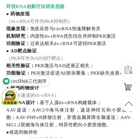
环状RNA创新疗法研发思路
● 药物发现
（ds-cRNA可作为PKR抑制剂）
现象发现：
免疫应答与circRNA快速降解有关
机制研究：
内源性ds-cRNA优先结合并抑制PKR激活
功能验证：
过表达相关ds-cRNA可逆转PKR激活
● AD靶点验证
（PKR可作为AD治疗靶点）
相关性验证：
PKR激活与AD进展正相关；
功能验证：
PKR激活促进Aβ斑块聚集；PKR缺失改善AD表
型。
circRNA三代测序
●
候选药物设计
（AAV递送的ds-cRNA）
ds-cRNA设计：
基于人源ds-cRNA构建载体；
AAV递送：AAV2/9海马体注射，递送神经元和小胶质细
胞；AAV-PHP.eB静脉注射，穿透血脑屏障全脑递送；AAV-
MG1.2双侧海马体注射，特异性靶向小胶质细胞。
●
候选药物评价