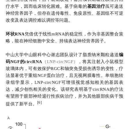
疗水平，因而临床转化困难。基于病毒的
基因治疗
虽可递送
神经营养因子，但存在遗传毒性、免疫原性、基因组不可逆
改变及表达调控难以调控等问题。
环状RNA
凭借优于线性mRNA的稳定性，作为非基因整合策
略，能在神经细胞中安全、持续表达神经营养因子。
中山大学中山眼科中心谢志团队设计了脂质纳米颗粒递送
编
码NGF的circRNA
（LNP-circNGF）
，将其注射入小鼠模型
玻璃体内，可有效保护RGC和轴突免受损伤诱导的变性，疗
法显著优于重组NGF蛋白治疗，且无视网膜毒性。单细胞转
录组学显示，LNP-circNGF可增强视觉感知相关的基因表
达，减少创伤相关的变化。该研究表明基于circRNA的疗法
有望用于眼部神经退行性疾病治疗，并为其他眼部疾病干预
[6]
提供了新平台。