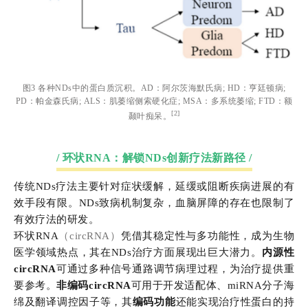
图3 各种NDs中的蛋白质沉积。AD：阿尔茨海默氏病; HD：亨廷顿病;
PD：帕金森氏病; ALS：肌萎缩侧索硬化症; MSA：多系统萎缩; FTD：额
[2]
颞叶痴呆。
/ 环状RNA：解锁NDs创新疗法新路径 /
传统NDs疗法主要针对症状缓解，延缓或阻断疾病进展的有
效手段有限。NDs致病机制复杂，血脑屏障的存在也限制了
有效疗法的研发。
环状RNA
（circRNA）
凭借其稳定性与多功能性，成为生物
医学领域热点，其在NDs治疗方面展现出巨大潜力。
内源性
circRNA
可通过多种信号通路调节病理过程，为治疗提供重
要参考。
非编码circRNA
可用于开发适配体、miRNA分子海
绵及翻译调控因子等，其
编码功能
还能实现治疗性蛋白的持