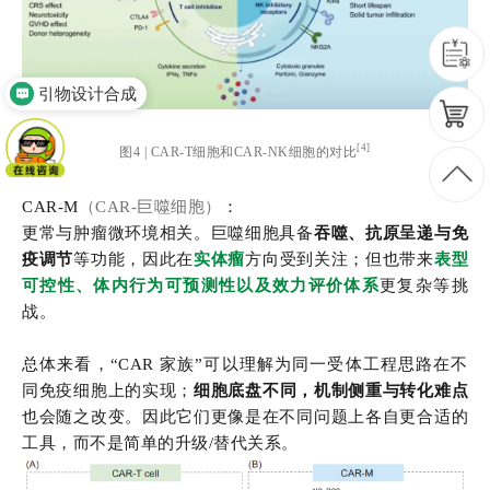
引物设计合成
circRNA三代测序
[4]
图4 | CAR-T细胞和CAR-NK细胞的对比
CAR-M
（CAR-巨噬细胞）
：
更常与肿瘤微环境相关。巨噬细胞具备
吞噬、抗原呈递与免
疫调节
等功能，因此在
实体瘤
方向受到关注；但也带来
表型
可控性、体内行为可预测性以及效力评价体系
更复杂等挑
战。
总体来看，“CAR 家族”可以理解为同一受体工程思路在不
同免疫细胞上的实现；
细胞底盘不同，机制侧重与转化难点
也会随之改变。因此它们更像是在不同问题上各自更合适的
工具，而不是简单的升级/替代关系。