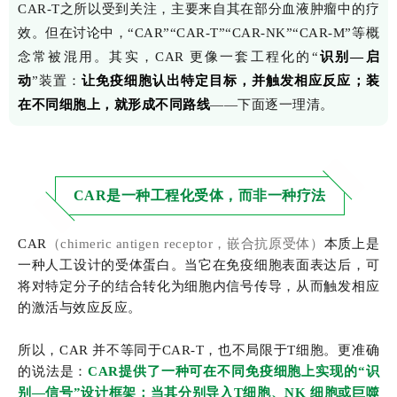
CAR-T之所以受到关注，主要来自其在部分血液肿瘤中的疗
效。但在讨论中，“CAR”“CAR-T”“CAR-NK”“CAR-M”等概
念常被混用。其实，CAR 更像一套工程化的“
识别—启
动
”装置：
让免疫细胞认出特定目标，并触发相应反应；装
在不同细胞上，就形成不同路线
——下面逐一理清。
CAR是一种工程化受体，而非一种疗法
CAR
（chimeric antigen receptor，嵌合抗原受体）
本质上是
一种人工设计的受体蛋白。当它在免疫细胞表面表达后，可
将对特定分子的结合转化为细胞内信号传导，从而触发相应
的激活与效应反应。
所以，CAR 并不等同于CAR-T，也不局限于T细胞。更准确
的说法是：
CAR提供了一种可在不同免疫细胞上实现的“识
别—信号”设计框架；当其分别导入T细胞、NK 细胞或巨噬