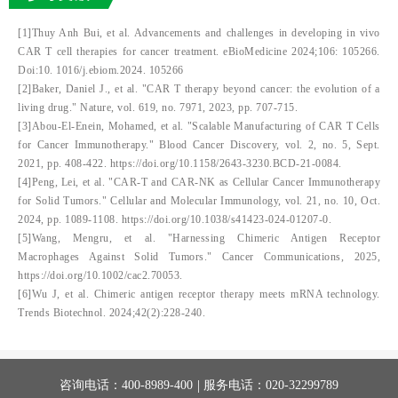
[1]Thuy Anh Bui, et al. Advancements and challenges in developing in vivo
CAR T cell therapies for cancer treatment. eBioMedicine 2024;106: 105266.
Doi:10. 1016/j.ebiom.2024. 105266
[2]Baker, Daniel J., et al. "CAR T therapy beyond cancer: the evolution of a
living drug." Nature, vol. 619, no. 7971, 2023, pp. 707-715.
[3]Abou-El-Enein, Mohamed, et al. "Scalable Manufacturing of CAR T Cells
for Cancer Immunotherapy." Blood Cancer Discovery, vol. 2, no. 5, Sept.
2021, pp. 408-422. https://doi.org/10.1158/2643-3230.BCD-21-0084.
[4]Peng, Lei, et al. "CAR-T and CAR-NK as Cellular Cancer Immunotherapy
for Solid Tumors." Cellular and Molecular Immunology, vol. 21, no. 10, Oct.
2024, pp. 1089-1108. https://doi.org/10.1038/s41423-024-01207-0.
[5]Wang, Mengru, et al. "Harnessing Chimeric Antigen Receptor
Macrophages Against Solid Tumors." Cancer Communications, 2025,
https://doi.org/10.1002/cac2.70053.
[6]Wu J, et al. Chimeric antigen receptor therapy meets mRNA technology.
Trends Biotechnol. 2024;42(2):228-240.
|
咨询电话：
400-8989-400
服务电话：
020-32299789